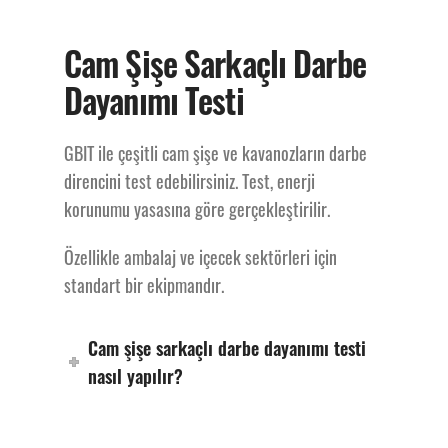
Cam Şişe
Cam Şişe Sarkaçlı Darbe
Sarkaçlı Darbe
Dayanımı Testi
Dayanımı Test
GBIT ile çeşitli cam şişe ve kavanozların darbe
direncini test edebilirsiniz. Test, enerji
Cihazı
korunumu yasasına göre gerçekleştirilir.
Özellikle ambalaj ve içecek sektörleri için
standart bir ekipmandır.
Cam Şişe
Cam şişe sarkaçlı darbe dayanımı testi
Sarkaçlı Darbe
nasıl yapılır?