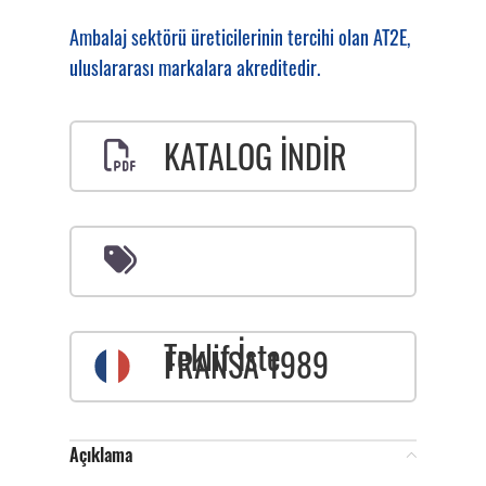
Ambalaj sektörü üreticilerinin tercihi olan AT2E,
uluslararası markalara akreditedir.
KATALOG İNDİR
Teklif İste
FRANSA 1989
Açıklama