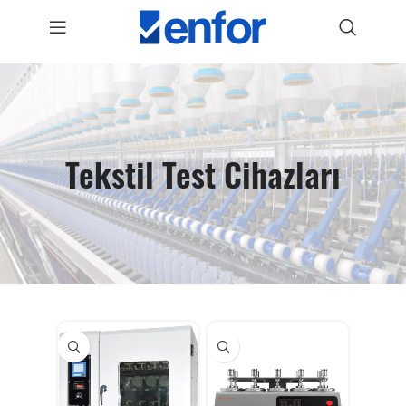
Tekstil Test Cihazları
Tekstil Test Cihazları
, tekstil sektöründe yer alan firmalarımızın global standartlara ulaşması için gerekli cihazlardır. Böylece hammaddeden nihai ürünlere uzanan süreçte yer alan farklı aşamalarda ihtiyaç duyduğunuz testleri gerçekleştirebilirsiniz.
Bununla birlikte özellikle ihracata yönelik üretimlerde mecburi standartlara uygunluğunuzu test edebilirsiniz. Sonuç olarak hem firma hem de marka kalitenizi yükselterek her alanda optimum verim elde ederek kazanç sağlayabilirsiniz.