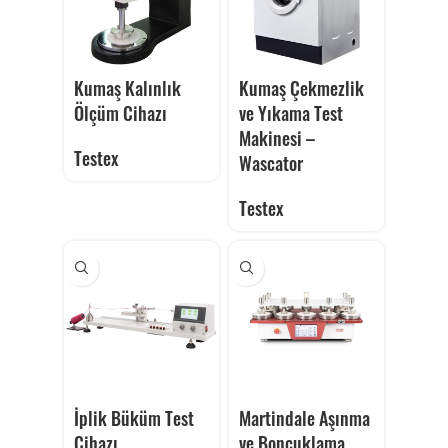
Kumaş Kalınlık
Kumaş Çekmezlik
Ölçüm Cihazı
ve Yıkama Test
Makinesi –
Testex
Wascator
Testex
İplik Büküm Test
Martindale Aşınma
Cihazı
ve Boncuklama