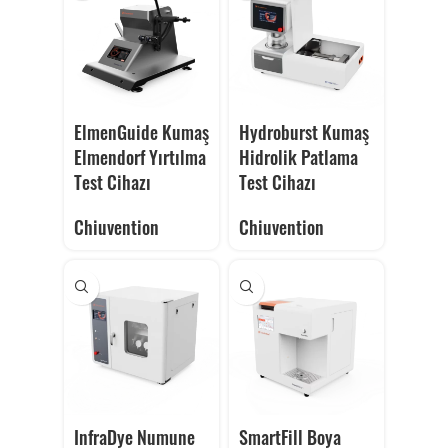
ElmenGuide Kumaş
Hydroburst Kumaş
Elmendorf Yırtılma
Hidrolik Patlama
Test Cihazı
Test Cihazı
Chiuvention
Chiuvention
InfraDye Numune
SmartFill Boya