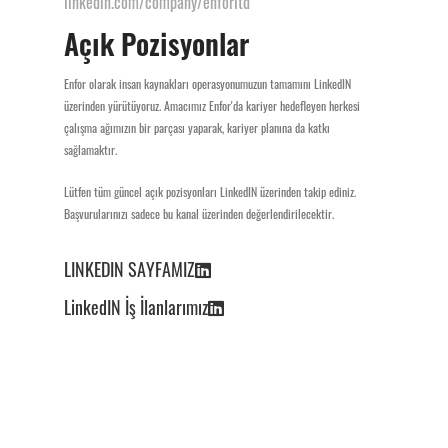
linkedin.com/company/enforltd
Açık Pozisyonlar
Enfor olarak insan kaynakları operasyonumuzun tamamını LinkedIN
üzerinden yürütüyoruz. Amacımız Enfor'da kariyer hedefleyen herkesi
çalışma ağımızın bir parçası yaparak, kariyer planına da katkı
sağlamaktır.
Lütfen tüm güncel açık pozisyonları LinkedIN üzerinden takip ediniz.
Başvurularınızı sadece bu kanal üzerinden değerlendirilecektir.
LINKEDIN SAYFAMIZ
LinkedIN İş İlanlarımız