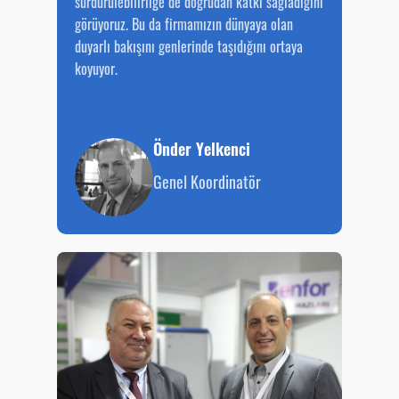
sürdürülebilirliğe de doğrudan katkı sağladığını
görüyoruz. Bu da firmamızın dünyaya olan
duyarlı bakışını genlerinde taşıdığını ortaya
koyuyor.
Önder Yelkenci
Genel Koordinatör