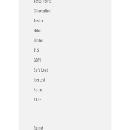
Testometric
Chiuvention
Testex
Hitec
Binder
TLS
GBPI
Safe Load
Ibertest
Satra
AT2E
⠀
Remet