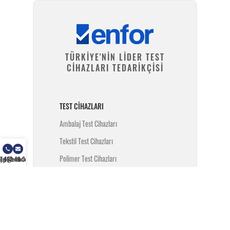
TÜRKİYE'NİN LİDER TEST
CİHAZLARI TEDARİKÇİSİ
TEST CIHAZLARI
Ambalaj Test Cihazları
Tekstil Test Cihazları
Polimer Test Cihazları
) 462 49 34
ilgi@enfor.com.tr
Metal Test Cihazları
İnşaat Test Cihazları
Yangın Test Cihazları