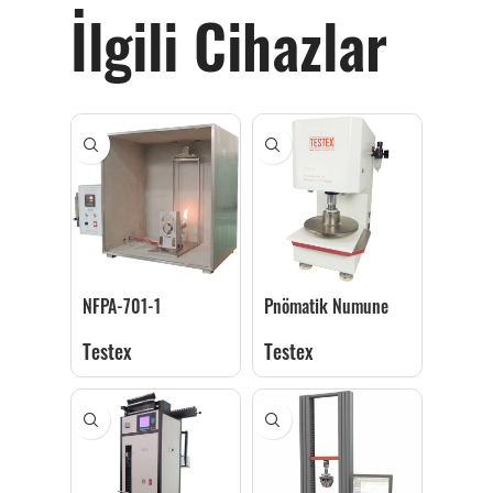
İlgili Cihazlar
NFPA-701-1
Pnömatik Numune
Yanmazlık Test
Kumaş Kesme Presi
Testex
Testex
Kabini