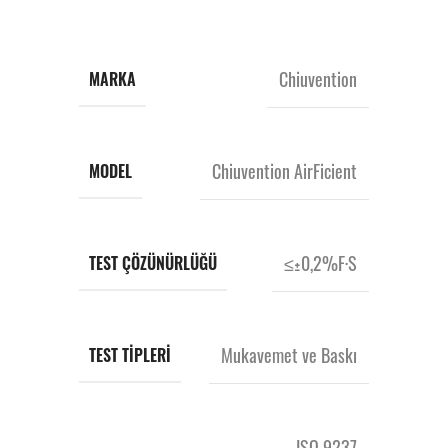
Chiuvention
MARKA
Chiuvention AirFicient
MODEL
≤±0,2%F·S
TEST ÇÖZÜNÜRLÜĞÜ
Mukavemet ve Baskı
TEST TIPLERI
ISO 9237