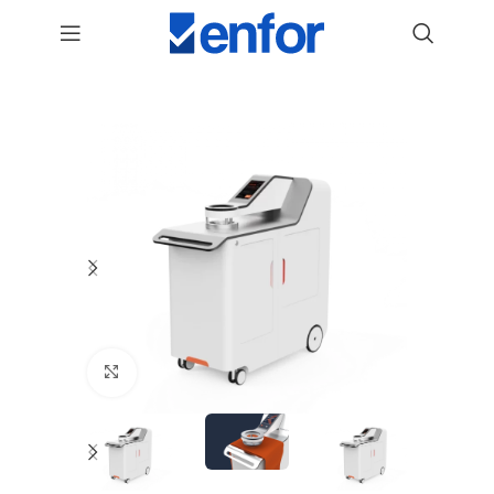
AirFicient Otomatik Kumaş Hava
Geçirgenlik Test Cihazı
Genişlet