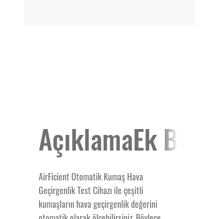
Açıklama
Ek Bilgi
AirFicient
AirFicient Otomatik Kumaş Hava
Geçirgenlik Test Cihazı ile çeşitli
kumaşların hava geçirgenlik değerini
Otomatik
otomatik olarak ölçebilirsiniz. Böylece