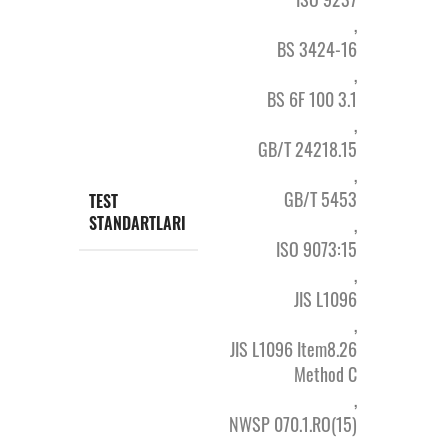
,
BS 3424-16
,
BS 6F 100 3.1
,
GB/T 24218.15
,
GB/T 5453
TEST
STANDARTLARI
,
ISO 9073:15
,
JIS L1096
,
JIS L1096 Item8.26
Method C
,
NWSP 070.1.RO(15)