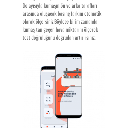
Dolayısıyla kumaşın ön ve arka tarafları
Geçirgenlik
arasında oluşacak basınç farkını otomatik
olarak ölçersiniz.Böylece birim zamanda
kumaş tan geçen hava miktarını ölçerek
Test Cihazı
test doğruluğunu doğrudan artırırsınız.
İşlevi
Fiyat ve
Garanti