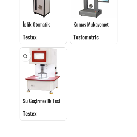
İplik Otomatik
Kumaş Mukavemet
Mukavemet Cihazı
Test Cihazı
Testex
Testometric
Su Geçirmezlik Test
Cihazı
Testex