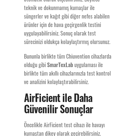
teknik ve dokunmamış kumaşlar ile
Kumaş Hava
süngerler ve kağıt gibi diğer nefes alabilen
ürünler için de hava geçirgenlik testini
uygulayabilirsiniz. Sonuç olarak test
Geçirgenlik
sürecinizi oldukça kolaylaştırmış olursunuz.
Test Cihazı
Bununla birlikte tüm Chiuvention cihazlarda
olduğu gibi
SmarTexLab
uygulaması ile
birlikte tüm akıllı cihazlarınızla test kontrol
ve analizini kolaylaştırabilirsiniz.
AirFicient
AirFicient ile Daha
Güvenilir Sonuçlar
Otomatik
Öncelikle AirFicient test cihazı ile havayı
Kumaş Hava
kumaştan dikey olarak geçirebilirsiniz.