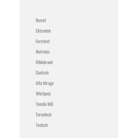
⠀
Remet
Ektrontek
Formtest
Metrotec
Hildebrand
Controls
Alfa Mirage
Whirlpool
Tensile Mill
Torontech
Testech