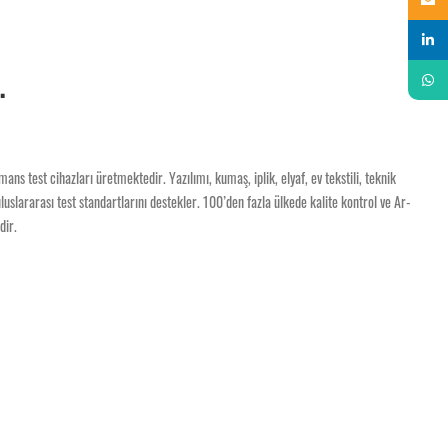
Linked
.
Whats
ns test cihazları üretmektedir. Yazılımı, kumaş, iplik, elyaf, ev tekstili, teknik
luslararası test standartlarını destekler. 100’den fazla ülkede kalite kontrol ve Ar-
dir.