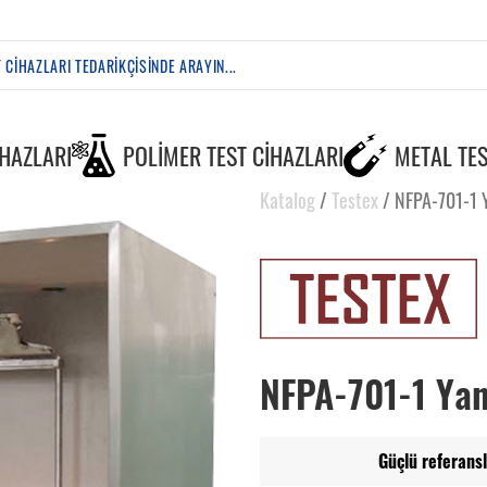
IHAZLARI
POLIMER TEST CIHAZLARI
METAL TES
Katalog
/
Testex
/
NFPA-701-1 Y
NFPA-701-1 Yan
Güçlü referansl