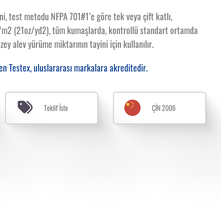
i, test metodu NFPA 701#1’e göre tek veya çift katlı,
m2 (21oz/yd2), tüm kumaşlarda, kontrollü standart ortamda
ey alev yürüme miktarının tayini için kullanılır.
en Testex, uluslararası markalara akreditedir.
Teklif İste
ÇİN 2006