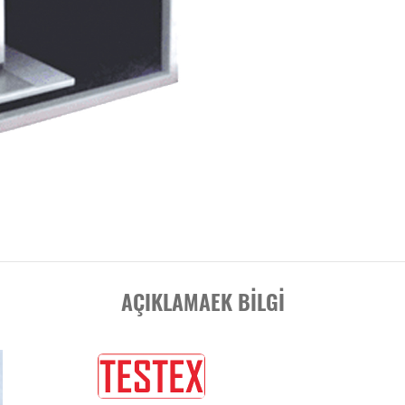
AÇIKLAMA
EK BILGI