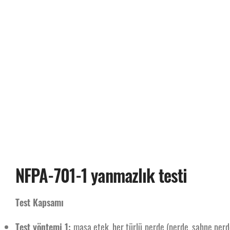
NFPA-701-1 yanmazlık testi
Test Kapsamı
Test yöntemi 1:
masa etek, her türlü perde (perde, sahne perde