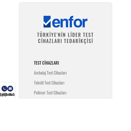
TÜRKİYE'NİN LİDER TEST
CİHAZLARI TEDARİKÇİSİ
TEST CIHAZLARI
Ambalaj Test Cihazları
Tekstil Test Cihazları
Polimer Test Cihazları
) 462 49 34
ilgi@enfor.com.tr
Metal Test Cihazları
İnşaat Test Cihazları
Yangın Test Cihazları