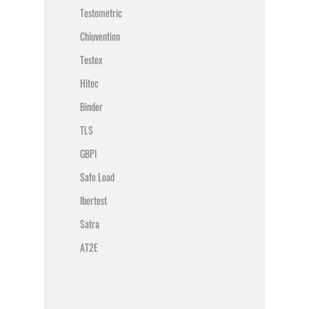
Testometric
Chiuvention
Testex
Hitec
Binder
TLS
GBPI
Safe Load
Ibertest
Satra
AT2E
⠀