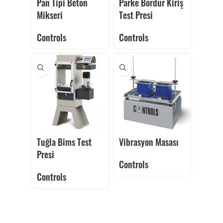
Pan Tipi Beton
Parke Bordür Kiriş
Mikseri
Test Presi
Controls
Controls
Tuğla Bims Test
Vibrasyon Masası
Presi
Controls
Controls