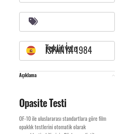
Teklif İste
İSPANYA 1984
Açıklama
Opasite Test
Opasite Testi
Cihazı
OF-10 ile uluslararası standartlara göre film
opaklık testlerini otomatik olarak