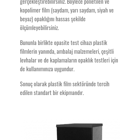
gerçekleştirebilirsiniz. Böylece polietilen ve
Opasite Test
kopolimer film (saydam, yarı saydam, siyah ve
beyaz) opaklığını hassas şekilde
Cihazı İşlevi
ölçümleyebilirsiniz.
Bununla birlikte opasite test cihazı plastik
filmlerin yanında, ambalaj malzemeleri, çeşitli
levhalar ve de kaplamaların opaklık testleri için
Fiyat ve Garanti
de kullanımınıza uygundur.
Sonuç olarak plastik film sektöründe tercih
edilen standart bir ekipmandır.