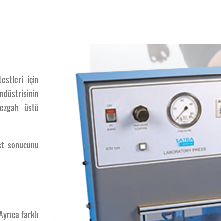
Ayak
estleri için
kabı Topuk Darbe Dayanı
ndüstrisinin
tezgah üstü
est sonucunu
Ayrıca farklı