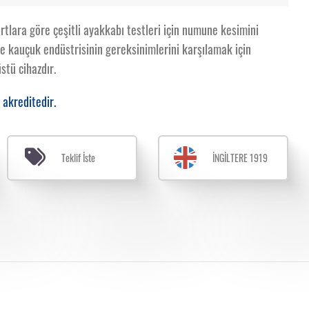
rtlara göre çeşitli ayakkabı testleri için numune kesimini
kte kauçuk endüstrisinin gereksinimlerini karşılamak için
stü cihazdır.
 akreditedir.
Teklif İste
İNGİLTERE 1919