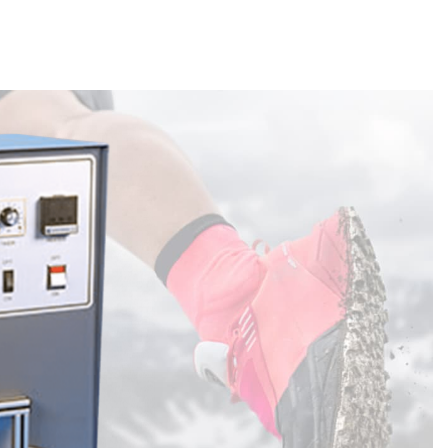
kabı Presi Test Cihazı
mı Test Cihazı İşlevi
Fiyat ve Garanti