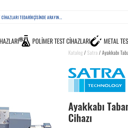
IHAZLARI
POLIMER TEST CIHAZLARI
METAL TES
Katalog
/
Satra
/
Ayakkabı Taba
Ayakkabı Taba
Cihazı