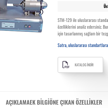
Üs
STM-129 ile uluslararası stand
özelliklerini analiz edersiniz. 
için tasarlanmış sağlam bir tezg
Satra, uluslararası standartlara
KATALOG İNDİR
AÇIKLAMA
EK BILGI
ÖNE ÇIKAN ÖZELLIKLER