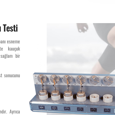
Ayakkabı Tabanı Esneme
 Testi
abanı esneme
bı Tabanı Esneme Dayan
ikte kauçuk
 sağlam bir
est sonucunu
dır. Ayrıca