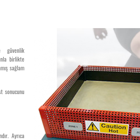
Isıtılmış 
e güvenlik
Isıtılmış Kum Ha
nla birlikte
anmış sağlam
est sonucunu
dır. Ayrıca