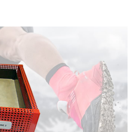
Kum Havuzu Test Cihazı
vuzu Test Cihazı İşlevi
Fiyat ve Garanti