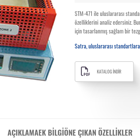
STM-471 ile uluslararası standar
özelliklerini analiz edersiniz. 
için tasarlanmış sağlam bir tezg
Satra, uluslararası standartlara
KATALOG İNDİR
AÇIKLAMA
EK BILGI
ÖNE ÇIKAN ÖZELLIKLER