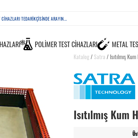
IHAZLARI
POLIMER TEST CIHAZLARI
METAL TES
Katalog
/
Satra
/
Isıtılmış Kum
Isıtılmış Kum H
Üs