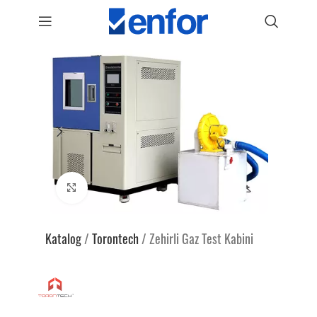
Genişlet
Katalog
/
Torontech
/
Zehirli Gaz Test Kabini