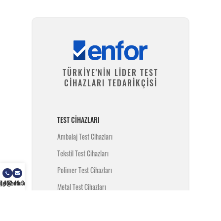
TÜRKİYE'NİN LİDER TEST
CİHAZLARI TEDARİKÇİSİ
TEST CIHAZLARI
Ambalaj Test Cihazları
Tekstil Test Cihazları
Polimer Test Cihazları
) 462 49 34
ilgi@enfor.com.tr
Metal Test Cihazları
İnşaat Test Cihazları
Yangın Test Cihazları