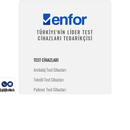
TÜRKİYE'NİN LİDER TEST
CİHAZLARI TEDARİKÇİSİ
TEST CIHAZLARI
Ambalaj Test Cihazları
Tekstil Test Cihazları
Polimer Test Cihazları
) 462 49 34
ilgi@enfor.com.tr
Metal Test Cihazları
İnşaat Test Cihazları
Yangın Test Cihazları