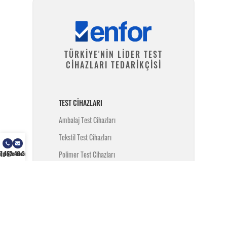
TÜRKİYE'NİN LİDER TEST
CİHAZLARI TEDARİKÇİSİ
TEST CIHAZLARI
Ambalaj Test Cihazları
Tekstil Test Cihazları
Polimer Test Cihazları
) 462 49 34
ilgi@enfor.com.tr
Metal Test Cihazları
İnşaat Test Cihazları
Yangın Test Cihazları