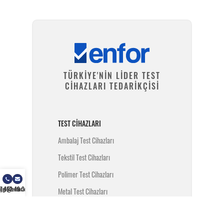
TÜRKİYE'NİN LİDER TEST
CİHAZLARI TEDARİKÇİSİ
TEST CIHAZLARI
Ambalaj Test Cihazları
Tekstil Test Cihazları
Polimer Test Cihazları
) 462 49 34
ilgi@enfor.com.tr
Metal Test Cihazları
İnşaat Test Cihazları