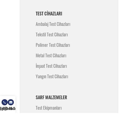
TEST CIHAZLARI
Ambalaj Test Cihazları
Tekstil Test Cihazları
Polimer Test Cihazları
Metal Test Cihazları
İnşaat Test Cihazları
Yangın Test Cihazları
SARF MALZEMELER
Test Ekipmanları
) 462 49 34
ilgi@enfor.com.tr
Test Malzemeleri
MARKALARIMIZ