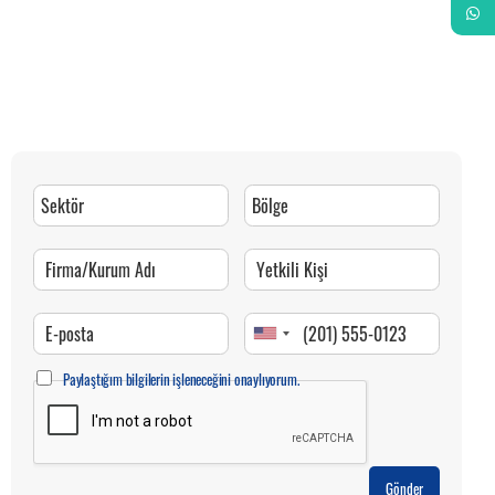
Whats
Paylaştığım bilgilerin işleneceğini onaylıyorum.
Gönder