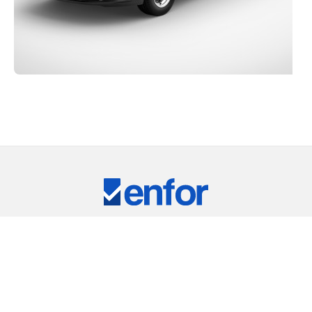
Eğitim ve Teknik Destek
RKİYE'NİN LİDER TEST CİHAZLARI TEDARİKÇ
ARIMIZ
⠀
RIC
REMET