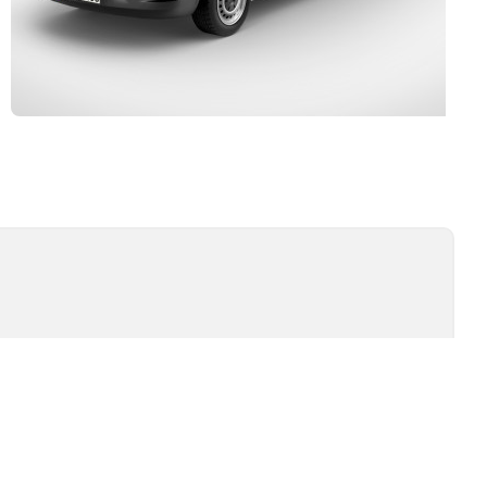
Kurulum ve Teknik Servis
İSİ
TEST TIPLERI
ÖMÜR TESTI