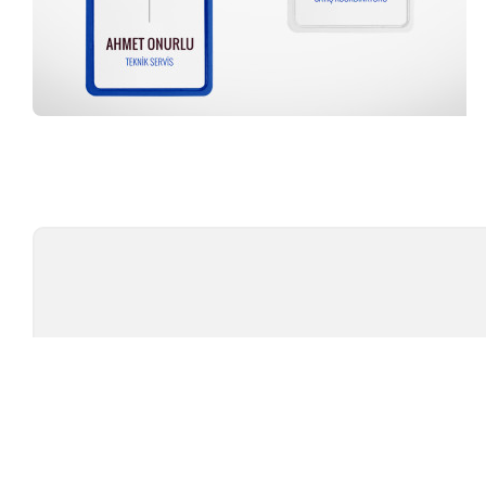
Profesyonel Ekip
TÜ
TEST CIHAZLARI
MARKAL
AMBALAJ TEST CIHAZLARI
TESTOMET