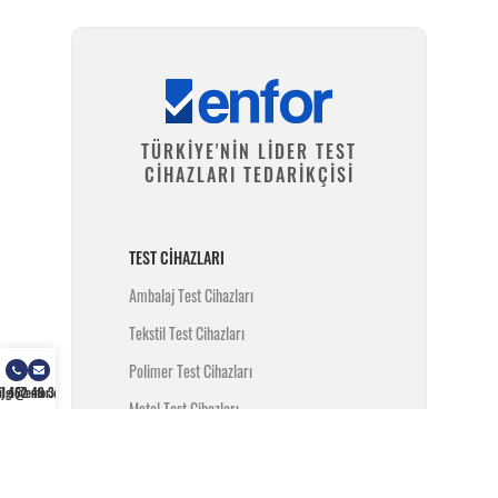
TÜRKİYE'NİN LİDER TEST
CİHAZLARI TEDARİKÇİSİ
TEST CIHAZLARI
Ambalaj Test Cihazları
Tekstil Test Cihazları
Polimer Test Cihazları
) 462 49 34
ilgi@enfor.com.tr
Metal Test Cihazları
İnşaat Test Cihazları
Yangın Test Cihazları