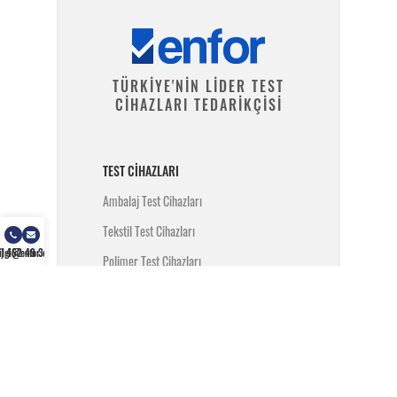
TÜRKİYE'NİN LİDER TEST
CİHAZLARI TEDARİKÇİSİ
TEST CIHAZLARI
Ambalaj Test Cihazları
Tekstil Test Cihazları
) 462 49 34
ilgi@enfor.com.tr
Polimer Test Cihazları
Metal Test Cihazları
İnşaat Test Cihazları
Yangın Test Cihazları