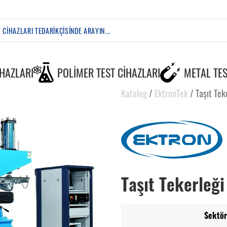
IHAZLARI
POLIMER TEST CIHAZLARI
METAL TES
Katalog
/
EktronTek
/
Taşıt Tek
Taşıt Tekerleği
Sektör