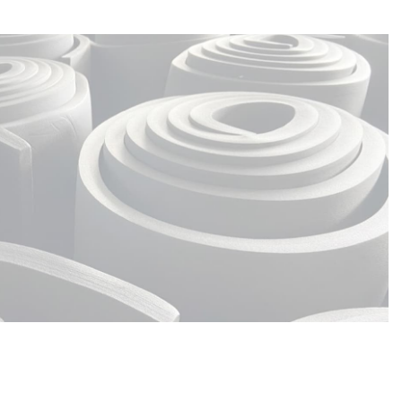
lite Ölçüm Test Cihazı
lçüm Test Cihazı İşlevi
Fiyat ve Garanti