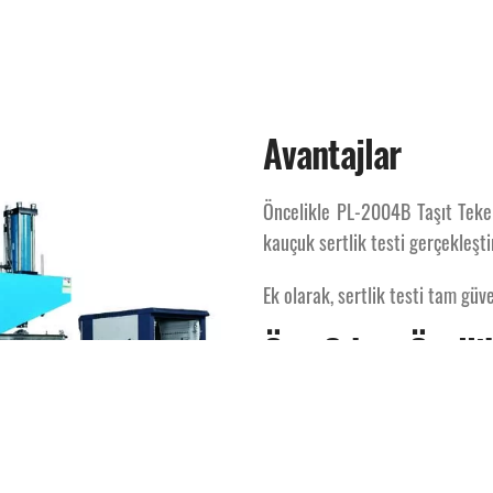
Avantajlar
Öncelikle PL-2004B Taşıt Tekerl
kauçuk sertlik testi gerçekleştir
Ek olarak, sertlik testi tam güv
Öne Çıkan Özelli
Uluslararası standartlara uygu
Tam Otomatik Test