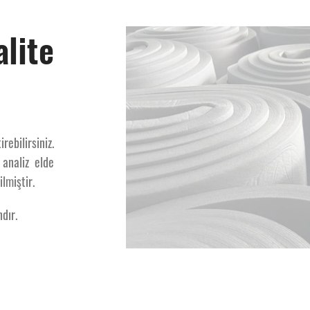
Taşıt Tekerleği Ka
lite
Taşıt Tekerleği Kalite Ö
ebilirsiniz.
analiz elde
ilmiştir.
dır.