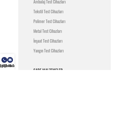
Ambalaj Test Cihazları
Tekstil Test Cihazları
Polimer Test Cihazları
Metal Test Cihazları
İnşaat Test Cihazları
Yangın Test Cihazları
) 462 49 34
ilgi@enfor.com.tr
SARF MALZEMELER
Test Ekipmanları
Test Malzemeleri
MARKALARIMIZ
Testometric
Chiuvention