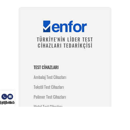
TÜRKİYE'NİN LİDER TEST
CİHAZLARI TEDARİKÇİSİ
TEST CIHAZLARI
Ambalaj Test Cihazları
Tekstil Test Cihazları
Polimer Test Cihazları
) 462 49 34
ilgi@enfor.com.tr
Metal Test Cihazları
İnşaat Test Cihazları
Yangın Test Cihazları