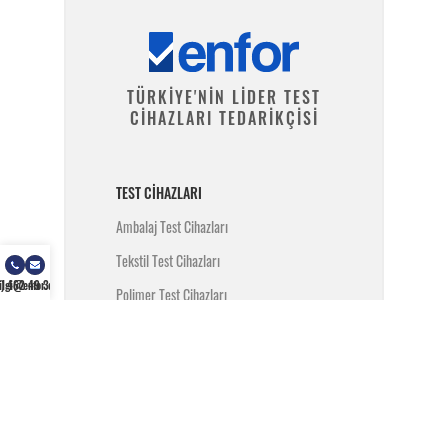
TÜRKİYE'NİN LİDER TEST
CİHAZLARI TEDARİKÇİSİ
TEST CIHAZLARI
Ambalaj Test Cihazları
Tekstil Test Cihazları
) 462 49 34
ilgi@enfor.com.tr
Polimer Test Cihazları
Metal Test Cihazları
İnşaat Test Cihazları
Yangın Test Cihazları