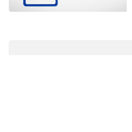
Profesyonel Ekip
TÜ
TEST CIHAZLARI
MARKAL
AMBALAJ TEST CIHAZLARI
TESTOMET
TEKSTIL TEST CIHAZLARI
CHIUVENTI
POLIMER TEST CIHAZLARI
TESTEX