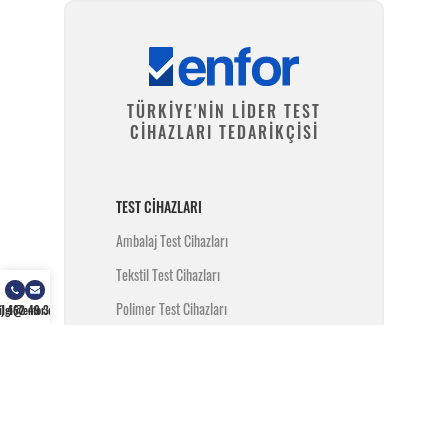
TÜRKİYE'NİN LİDER TEST
CİHAZLARI TEDARİKÇİSİ
TEST CIHAZLARI
Ambalaj Test Cihazları
Tekstil Test Cihazları
Polimer Test Cihazları
) 462 49 34
ilgi@enfor.com.tr
Metal Test Cihazları
İnşaat Test Cihazları
Yangın Test Cihazları