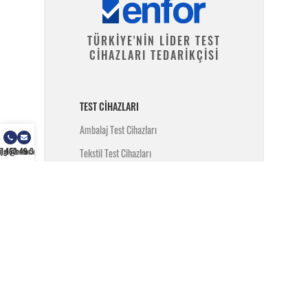
TÜRKİYE'NİN LİDER TEST
CİHAZLARI TEDARİKÇİSİ
TEST CIHAZLARI
Ambalaj Test Cihazları
) 462 49 34
ilgi@enfor.com.tr
Tekstil Test Cihazları
Polimer Test Cihazları
Metal Test Cihazları
İnşaat Test Cihazları
Yangın Test Cihazları
SARF MALZEMELER