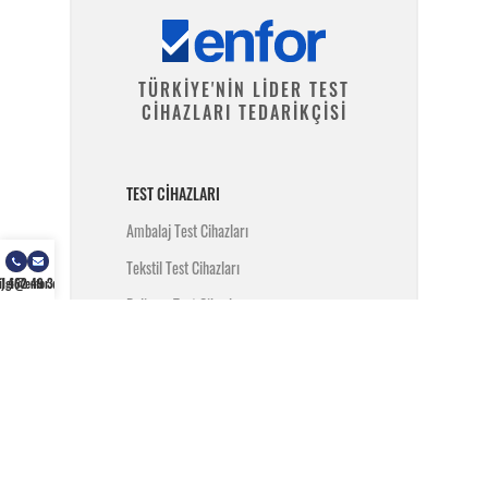
TÜRKİYE'NİN LİDER TEST
CİHAZLARI TEDARİKÇİSİ
TEST CIHAZLARI
Ambalaj Test Cihazları
Tekstil Test Cihazları
) 462 49 34
ilgi@enfor.com.tr
Polimer Test Cihazları
Metal Test Cihazları
İnşaat Test Cihazları
Yangın Test Cihazları