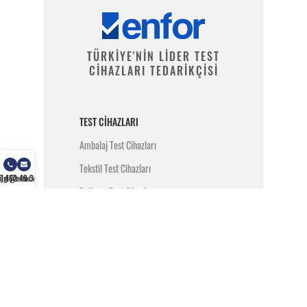
TÜRKİYE'NİN LİDER TEST
CİHAZLARI TEDARİKÇİSİ
TEST CIHAZLARI
Ambalaj Test Cihazları
Tekstil Test Cihazları
) 462 49 34
ilgi@enfor.com.tr
Polimer Test Cihazları
Metal Test Cihazları
İnşaat Test Cihazları
Yangın Test Cihazları