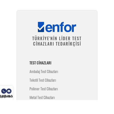
TÜRKİYE'NİN LİDER TEST
CİHAZLARI TEDARİKÇİSİ
TEST CIHAZLARI
Ambalaj Test Cihazları
Tekstil Test Cihazları
Polimer Test Cihazları
) 462 49 34
ilgi@enfor.com.tr
Metal Test Cihazları
İnşaat Test Cihazları