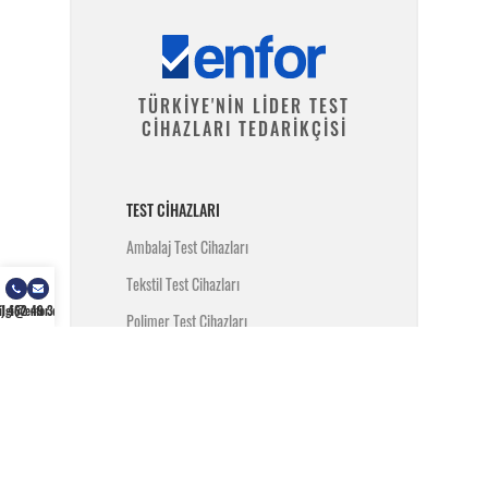
TÜRKİYE'NİN LİDER TEST
CİHAZLARI TEDARİKÇİSİ
TEST CIHAZLARI
Ambalaj Test Cihazları
Tekstil Test Cihazları
) 462 49 34
ilgi@enfor.com.tr
Polimer Test Cihazları
Metal Test Cihazları
İnşaat Test Cihazları
Yangın Test Cihazları