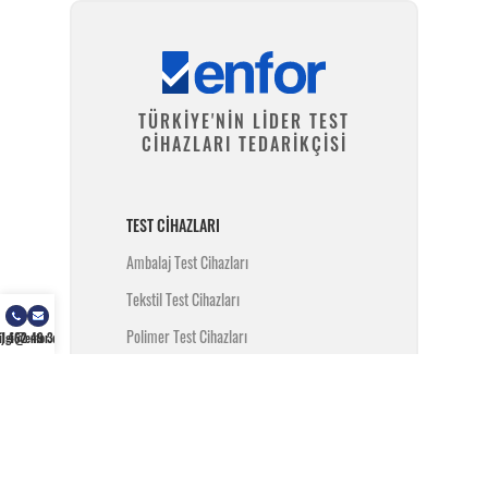
TÜRKİYE'NİN LİDER TEST
CİHAZLARI TEDARİKÇİSİ
TEST CIHAZLARI
Ambalaj Test Cihazları
Tekstil Test Cihazları
Polimer Test Cihazları
) 462 49 34
ilgi@enfor.com.tr
Metal Test Cihazları
İnşaat Test Cihazları
Yangın Test Cihazları