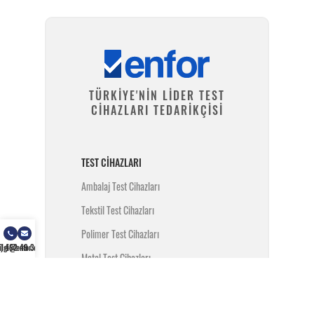
TÜRKİYE'NİN LİDER TEST
CİHAZLARI TEDARİKÇİSİ
TEST CIHAZLARI
Ambalaj Test Cihazları
Tekstil Test Cihazları
Polimer Test Cihazları
) 462 49 34
ilgi@enfor.com.tr
Metal Test Cihazları
İnşaat Test Cihazları
Yangın Test Cihazları