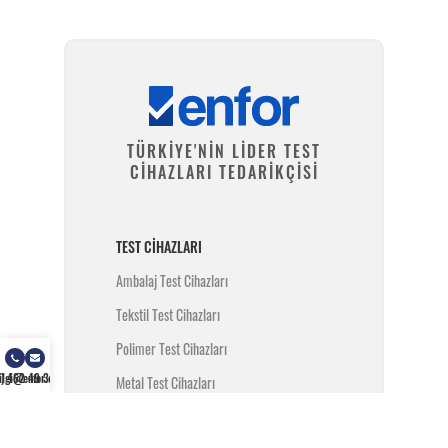
TÜRKİYE'NİN LİDER TEST
CİHAZLARI TEDARİKÇİSİ
TEST CIHAZLARI
Ambalaj Test Cihazları
Tekstil Test Cihazları
Polimer Test Cihazları
) 462 49 34
ilgi@enfor.com.tr
Metal Test Cihazları
İnşaat Test Cihazları