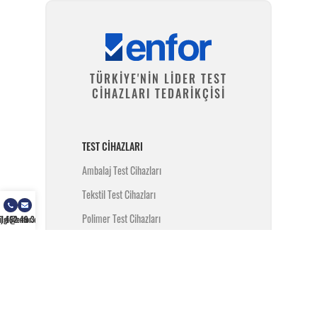
TÜRKİYE'NİN LİDER TEST
CİHAZLARI TEDARİKÇİSİ
TEST CIHAZLARI
Ambalaj Test Cihazları
Tekstil Test Cihazları
Polimer Test Cihazları
) 462 49 34
ilgi@enfor.com.tr
Metal Test Cihazları
İnşaat Test Cihazları
Yangın Test Cihazları