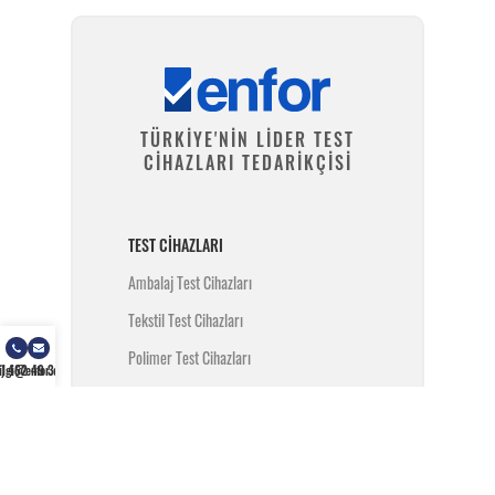
TÜRKİYE'NİN LİDER TEST
CİHAZLARI TEDARİKÇİSİ
TEST CIHAZLARI
Ambalaj Test Cihazları
Tekstil Test Cihazları
Polimer Test Cihazları
) 462 49 34
ilgi@enfor.com.tr
Metal Test Cihazları
İnşaat Test Cihazları
Yangın Test Cihazları