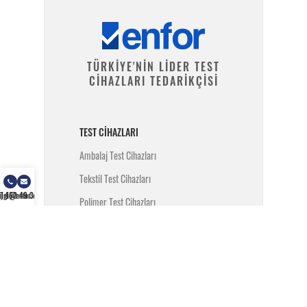
TÜRKİYE'NİN LİDER TEST
CİHAZLARI TEDARİKÇİSİ
TEST CIHAZLARI
Ambalaj Test Cihazları
Tekstil Test Cihazları
) 462 49 34
ilgi@enfor.com.tr
Polimer Test Cihazları
Metal Test Cihazları
İnşaat Test Cihazları
Yangın Test Cihazları