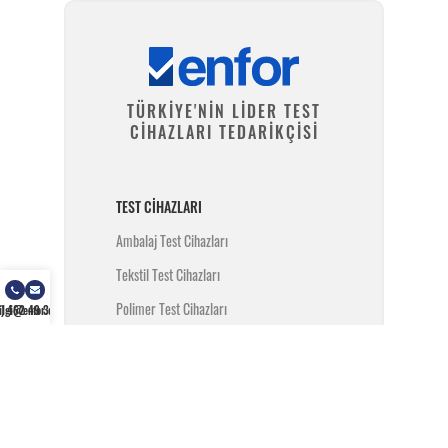
TÜRKİYE'NİN LİDER TEST
CİHAZLARI TEDARİKÇİSİ
TEST CIHAZLARI
Ambalaj Test Cihazları
Tekstil Test Cihazları
Polimer Test Cihazları
) 462 49 34
ilgi@enfor.com.tr
Metal Test Cihazları
İnşaat Test Cihazları
Yangın Test Cihazları