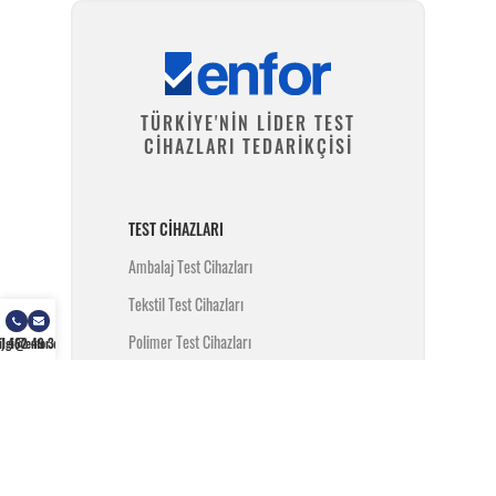
TÜRKİYE'NİN LİDER TEST
CİHAZLARI TEDARİKÇİSİ
TEST CIHAZLARI
Ambalaj Test Cihazları
Tekstil Test Cihazları
Polimer Test Cihazları
) 462 49 34
ilgi@enfor.com.tr
Metal Test Cihazları
İnşaat Test Cihazları
Yangın Test Cihazları