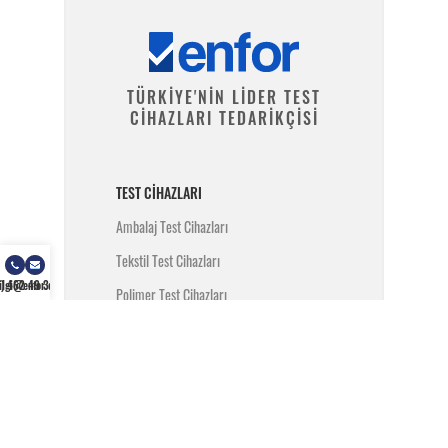
TÜRKİYE'NİN LİDER TEST
CİHAZLARI TEDARİKÇİSİ
TEST CIHAZLARI
Ambalaj Test Cihazları
Tekstil Test Cihazları
) 462 49 34
ilgi@enfor.com.tr
Polimer Test Cihazları
Metal Test Cihazları
İnşaat Test Cihazları
Yangın Test Cihazları