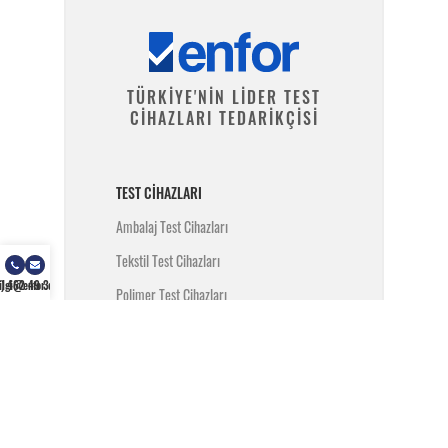
TÜRKİYE'NİN LİDER TEST
CİHAZLARI TEDARİKÇİSİ
TEST CIHAZLARI
Ambalaj Test Cihazları
Tekstil Test Cihazları
) 462 49 34
ilgi@enfor.com.tr
Polimer Test Cihazları
Metal Test Cihazları
İnşaat Test Cihazları
Yangın Test Cihazları