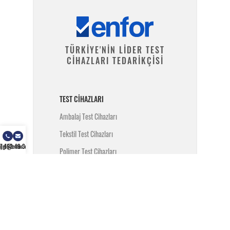
TÜRKİYE'NİN LİDER TEST
CİHAZLARI TEDARİKÇİSİ
TEST CIHAZLARI
Ambalaj Test Cihazları
Tekstil Test Cihazları
) 462 49 34
ilgi@enfor.com.tr
Polimer Test Cihazları
Metal Test Cihazları
İnşaat Test Cihazları
Yangın Test Cihazları