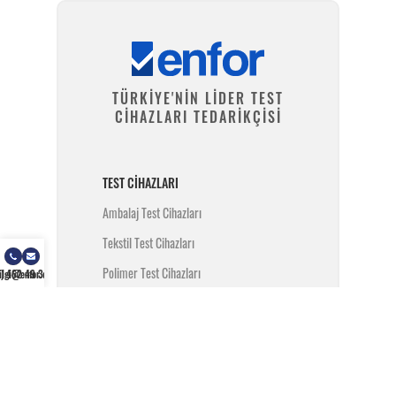
TÜRKİYE'NİN LİDER TEST
CİHAZLARI TEDARİKÇİSİ
TEST CIHAZLARI
Ambalaj Test Cihazları
Tekstil Test Cihazları
Polimer Test Cihazları
) 462 49 34
ilgi@enfor.com.tr
Metal Test Cihazları
İnşaat Test Cihazları
Yangın Test Cihazları