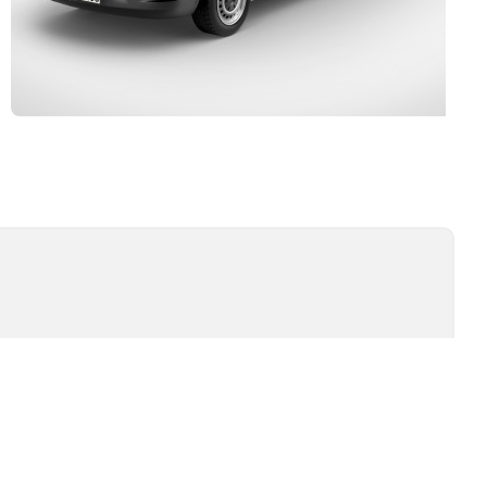
Kurulum ve Teknik Servis
İSİ
TEST TIPLERI
ÖMÜR TESTI