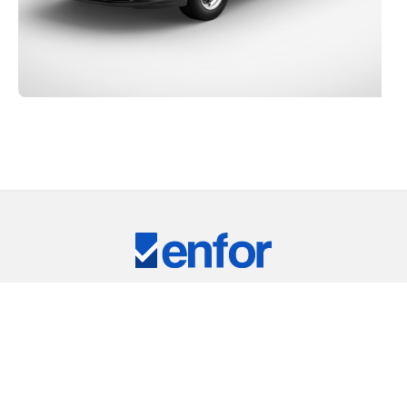
Eğitim ve Teknik Destek
RKİYE'NİN LİDER TEST CİHAZLARI TEDARİKÇ
ARIMIZ
⠀
RIC
REMET