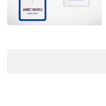
Profesyonel Ekip
TÜ
TEST CIHAZLARI
MARKAL
AMBALAJ TEST CIHAZLARI
TESTOMET