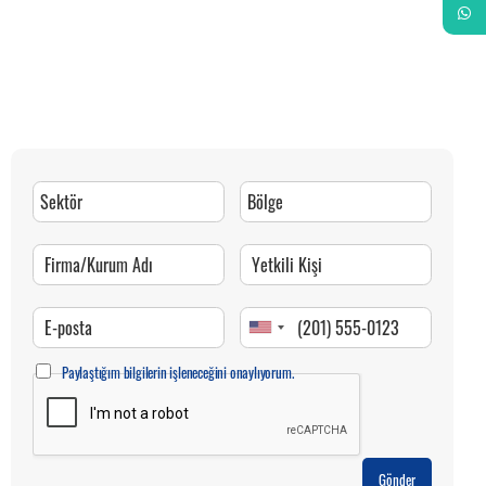
Whats
Paylaştığım bilgilerin işleneceğini onaylıyorum.
Gönder