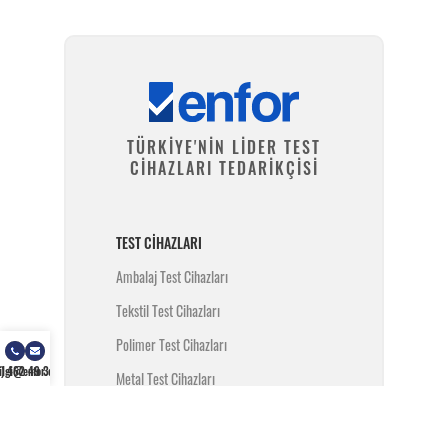
TÜRKİYE'NİN LİDER TEST
CİHAZLARI TEDARİKÇİSİ
TEST CIHAZLARI
Ambalaj Test Cihazları
Tekstil Test Cihazları
Polimer Test Cihazları
) 462 49 34
ilgi@enfor.com.tr
Metal Test Cihazları
İnşaat Test Cihazları
Yangın Test Cihazları