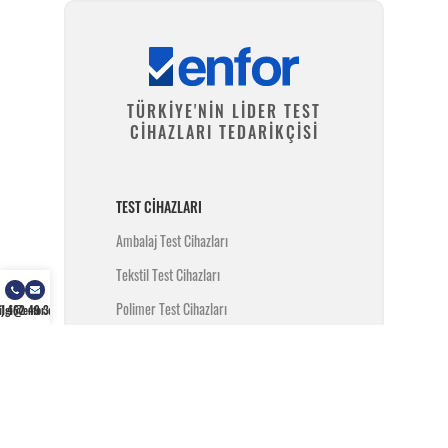
TÜRKİYE'NİN LİDER TEST
CİHAZLARI TEDARİKÇİSİ
TEST CIHAZLARI
Ambalaj Test Cihazları
Tekstil Test Cihazları
Polimer Test Cihazları
) 462 49 34
ilgi@enfor.com.tr
Metal Test Cihazları
İnşaat Test Cihazları
Yangın Test Cihazları