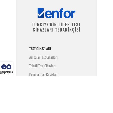
TÜRKİYE'NİN LİDER TEST
CİHAZLARI TEDARİKÇİSİ
TEST CIHAZLARI
Ambalaj Test Cihazları
Tekstil Test Cihazları
) 462 49 34
ilgi@enfor.com.tr
Polimer Test Cihazları
Metal Test Cihazları
İnşaat Test Cihazları
Yangın Test Cihazları