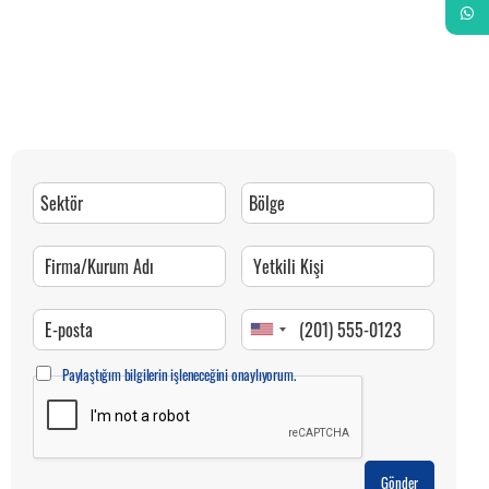
Whats
Paylaştığım bilgilerin işleneceğini onaylıyorum.
Gönder