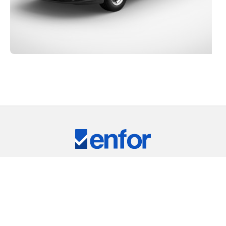
Eğitim ve Teknik Destek
RKİYE'NİN LİDER TEST CİHAZLARI TEDARİKÇ
ARIMIZ
⠀
RIC
REMET