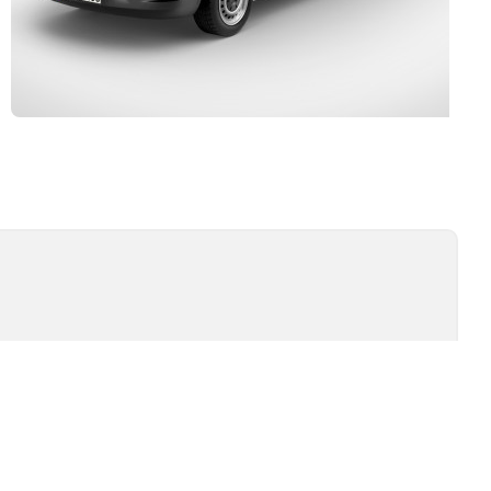
Kurulum ve Teknik Servis
İSİ
TEST TIPLERI
ÖMÜR TESTI