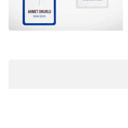
Profesyonel Ekip
TÜ
TEST CIHAZLARI
MARKAL
AMBALAJ TEST CIHAZLARI
TESTOMET