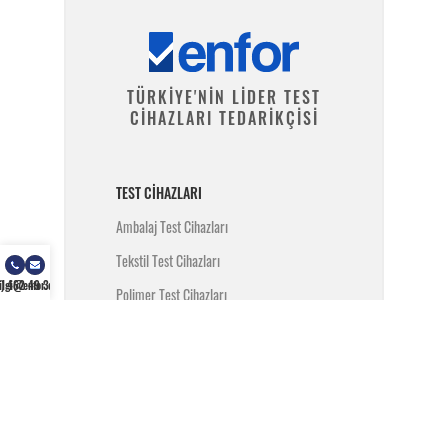
TÜRKİYE'NİN LİDER TEST
CİHAZLARI TEDARİKÇİSİ
TEST CIHAZLARI
Ambalaj Test Cihazları
Tekstil Test Cihazları
) 462 49 34
ilgi@enfor.com.tr
Polimer Test Cihazları
Metal Test Cihazları
İnşaat Test Cihazları
Yangın Test Cihazları